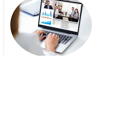
『 明日から1秒でオンライン商談 』が可能です。
いつでも、どこでも、URLを共有するだけで接続
スタート。オンライン営業に向くコミュニケーシ
ョンツールで、アプリのダウンロードやログイ
ン・固定回線は一切不要です。資料共有機能や会
議の議事録機能など、ビジネスシーンで活躍する
機能が満載。新機能も随時アップデートしていま
す。もちろんサポート体制も万端で安心してご利
用頂けます。
＞サービス詳細はこちらをご覧ください