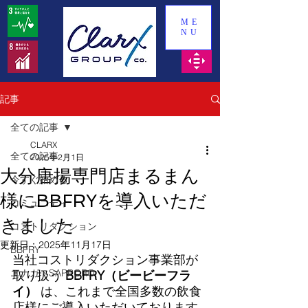
ME
NU
記事
全ての記事
CLARX
全ての記事
2025年2月1日
大分唐揚専門店まるまん
今すぐ始める
様にBBFRYを導入いただ
コミュニティ
きました
コストリダクション
更新日：
2025年11月17日
BBFRY
当社コストリダクション事業部が
エナガ・SAPPORO
取り扱う 
BBFRY（ビービーフラ
イ）
 は、これまで全国多数の飲食
店様にご導入いただいております