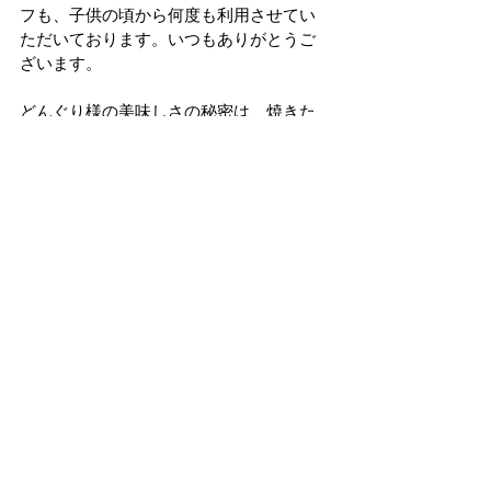
フも、子供の頃から何度も利用させてい
ただいております。いつもありがとうご
ざいます。
どんぐり様の美味しさの秘密は、焼きた
て・できたてにこだわり、常時約170種類
のパンを提供している点にあります。定
番商品はもちろん、各店舗ごとにオリジ
ナルのパンもご用意されており、年間に
約500種類の新商品が生まれているので、
訪れるたびに宝探しのようなワクワク感
を楽しめます。
特に、ちくわパンは同社のヒット商品で
あり、全国的な知名度を誇ります。もし
まだ食べたことがない方がいらっしゃい
ましたら、本当におススメです！
2023年11月には札幌中心部に新店舗「コ
コノススキノ店」をオープンされてお