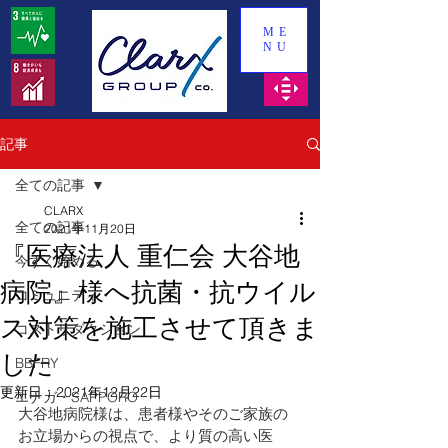
ME
NU
記事
全ての記事
CLARX
全ての記事
2021年11月20日
『医療法人 重仁会 大谷地
今すぐ始める
病院』様へ抗菌・抗ウイル
コミュニティ
ス対策を施工させて頂きま
コストリダクション
した
BBFRY
更新日：
2021年12月22日
エナガ・SAPPORO
大谷地病院様は、患者様やそのご家族の
お立場からの視点で、より質の高い医