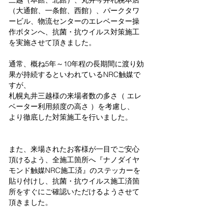
（大通館、一条館、西館）、パークタワ
ービル、物流センターのエレベーター操
作ボタンへ、抗菌・抗ウイルス対策施工
を実施させて頂きました。
通常、概ね5年～10年程の長期間に渡り効
果が持続するといわれているNRC触媒で
すが、
札幌丸井三越様の来場者数の多さ（ エレ
ベーター利用頻度の高さ ）を考慮し、
より徹底した対策施工を行いました。
また、来場されたお客様が一目でご安心
頂けるよう、全施工箇所へ『ナノダイヤ
モンド触媒NRC施工済』のステッカーを
貼り付けし、抗菌・抗ウイルス施工済箇
所をすぐにご確認いただけるようさせて
頂きました。