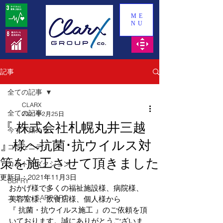
ME
NU
記事
全ての記事
CLARX
全ての記事
2021年2月25日
『 株式会社札幌丸井三越
今すぐ始める
』様へ抗菌･抗ウイルス対
コミュニティ
策を施工させて頂きました
コストリダクション
更新日：
2021年11月3日
BBFRY
おかげ様で多くの福祉施設様、病院様、
エナガ・SAPPORO
美容室様、飲食店様、個人様から
『 抗菌・抗ウイルス施工 』のご依頼を頂
いております。誠にありがとうございま