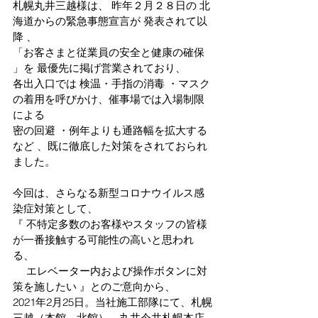
札幌丸井三越様は、 昨年２月２８日の 北
海道からの緊急事態宣言が 発表されて以
降 、
「お客さまと従業員の安全と健康の確保 
」を 最優先に掲げ営業されており、
各出入口では 検温・手指の消毒 ・マスク
の着用を呼びかけ、催事場では入場制限
による
密の回避 ・例年よりも通路幅を拡大する
など 、既に徹底した対策をされておられ
ました。
今回は、さらなる新型コロナウイルス感
染症対策として、
『 
不特定多数のお客様やスタッフの皆様
が一番接触する可能性の高いと思われ
る、
　 エレベーター内および操作ボタンに対
策を施したい 』とのご意向から、
2021年2月25日。当社施工部隊にて、札幌
三越（本館、北館）、丸井今井札幌本店