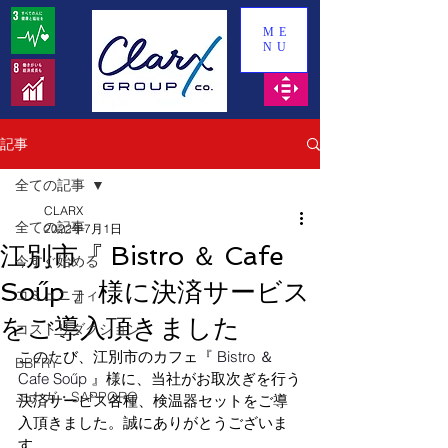
ME
NU
記事
全ての記事
CLARX
全ての記事
2022年7月1日
江別市『 Bistro ＆ Cafe
今すぐ始める
Soűp 』様に決済サービス
コミュニティ
をご導入頂きました
コストリダクション
このたび、江別市のカフェ『 
Bistro ＆ 
BBFRY
Cafe Soűp 
』様に、当社がお取次ぎを行う
エナガ・SAPPORO
決済サービス各種、検温器セットをご導
入頂きました。誠にありがとうございま
す。