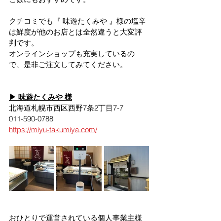
クチコミでも『 味遊たくみや 』様の塩辛
は鮮度が他のお店とは全然違うと大変評
判です。
オンラインショップも充実しているの
で、是非ご注文してみてください。
▶ 
味遊たくみや
 様
北海道札幌市西区西野7条2丁目7-7
011-590-0788
https://miyu-takumiya.com/
おひとりで運営されている個人事業主様