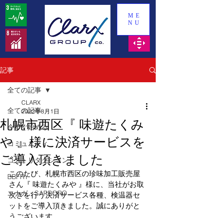
ME
NU
記事
全ての記事
CLARX
全ての記事
2022年8月1日
札幌市西区『 味遊たくみ
今すぐ始める
や 』様に決済サービスを
コミュニティ
ご導入頂きました
コストリダクション
このたび、札幌市西区の
珍味加工販売
屋
BBFRY
さん『 
味遊たくみや 
』様に、当社がお取
エナガ・SAPPORO
次ぎを行う決済サービス各種、検温器セ
ットをご導入頂きました。誠にありがと
うございます。