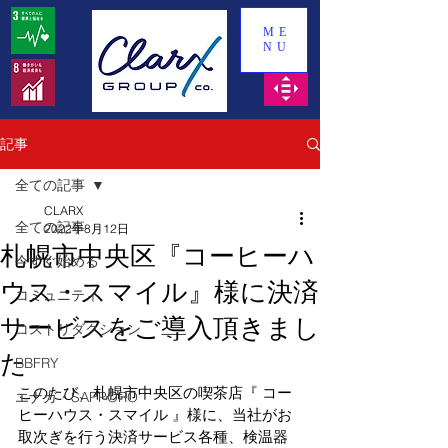
ME
NU
記事
全ての記事
CLARX
全ての記事
2022年8月12日
札幌市中央区『コーヒーハ
今すぐ始める
ウス・スマイル』様に決済
コミュニティ
サービスをご導入頂きまし
コストリダクション
た
BBFRY
このたび、札幌市中央区の喫茶店『 
コー
エナガ・SAPPORO
ヒーハウス・スマイル 
』様に、当社がお
取次ぎを行う決済サービス各種、検温器