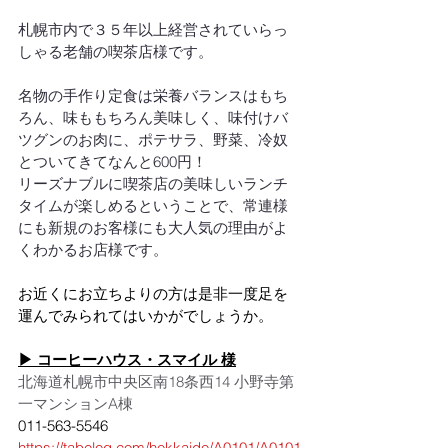
札幌市内で３５年以上経営されていらっ
しゃる老舗の喫茶店様です。
名物の手作り定食は栄養バランスはもち
ろん、味ももちろん美味しく、味付けバ
ツグンのお肉に、ポテサラ、野菜、冷奴
とついてきてなんと600円！
リーズナブルに喫茶店の美味しいランチ
タイムが楽しめるということで、常連様
にも新規のお客様にも大人気の理由がよ
くわかるお店様です。
お近くにお立ちよりの方は是非一度足を
運んでみられてはいかがでしょうか。
▶ 
コーヒーハウス・スマイル
 様
北海道札幌市中央区南18条西14 小野寺第
一マンションA棟
011-563-5546
https://tabelog.com/hokkaido/A0101/A0101