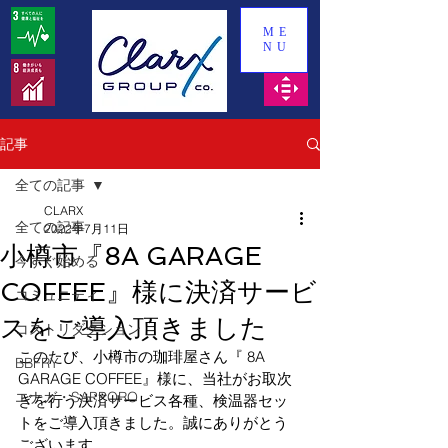
ME
NU
記事
全ての記事
CLARX
全ての記事
2022年7月11日
小樽市『8A GARAGE
今すぐ始める
COFFEE』様に決済サービ
コミュニティ
スをご導入頂きました
コストリダクション
このたび、小樽市の珈琲屋さん『 
8A 
BBFRY
GARAGE COFFEE
』様に、当社がお取次
エナガ・SAPPORO
ぎを行う決済サービス各種、検温器セッ
トをご導入頂きました。誠にありがとう
ございます。