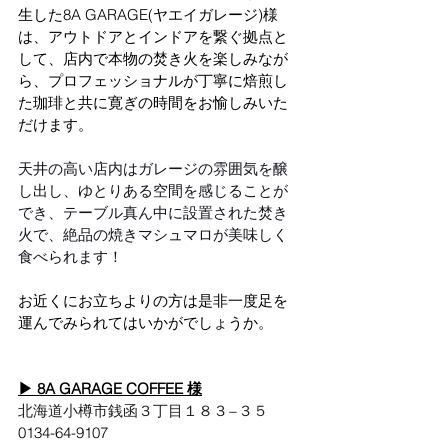
生した8A GARAGE(ヤエイガレージ)様
は、アウトドアとインドアを繋ぐ拠点と
して、店内で本物の焚き火を楽しみなが
ら、プロフェッショナルが丁寧に焙煎し
た珈琲と共に寛ぎの時間をお愉しみいた
だけます。
天井の高い店内はガレージの雰囲気を醸
し出し、ゆとりある空間を感じることが
でき、テーブル真ん中に設置された焚き
火で、絶品の焼きマシュマロが美味しく
食べられます！
お近くにお立ちよりの方は是非一度足を
運んでみられてはいかがでしょうか。
▶ 
8A GARAGE COFFEE
 様
北海道小樽市銭函３丁目１８３−３５
0134-64-9107